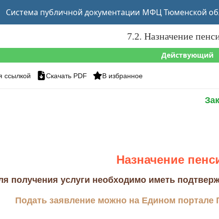
Система публичной документации
МФЦ Тюменской об
7.2. Назначение пен
Действующий
я ссылкой
Скачать PDF
В избранное
За
Назначение пенс
ля получения услуги необходимо иметь подтверж
Подать заявление можно на Едином портале Г