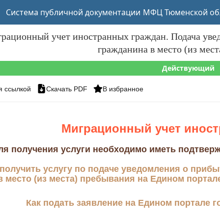
Система публичной документации
МФЦ Тюменской об
грационный учет иностранных граждан. Подача уве
гражданина в место (из мес
Действующий
я ссылкой
Скачать PDF
В избранное
Миграционный учет иност
я получения услуги необходимо иметь подтверж
 получить услугу по подаче уведомления о прибы
в место (из места) пребывания
на Едином портале
Как подать заявление на Е
дином портале г