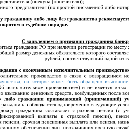
представителя (опекуна (попечителя));
нного представителя (по простой письменной либо нота
у гражданину либо лицу без гражданства
рекомендуетс
нкротом в судебном порядке.
С заявлением о признании гражданина банкр
титься гражданин РФ
при наличии регистрации по месту
общий размер денежных обязательств которого составляе
рублей,
соответствующий одной из с
ажданин с оконченным исполнительным производство
олнительное производство в связи с возвращением и
мущества, на которое может быть обращено взыскание
б исполнительном производстве»)
и не имеется
иных 
по взысканию денежных средств, возбужденных после во
р либо гражданин принимающий (принимавший) уч
гражданина соблюдаются одновременно следующие усло
 доход гражданина составляет страховая пенсия
(с у
иксированной выплаты к страховой пенсии), пенси
я пенсии, срочная пенсионная выплата или пенсия, назн
сионном обеспечении лиц, проходивших военную службу