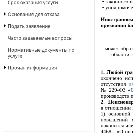
• законного 
Срок оказания услуги
• уполномоче
Основания для отказа
Иностранном
признании ба
Подать заявление
Часто задаваемые вопросы
может обра
Нормативные документы по
области,
услуге
Прочая информация
1. Любой гр
окончено исп
отсутствия
и
№ 229-ФЗ «О
производств 
2. Пенсионе
в отношении 
1) основной
повышений ф
накопительна
4468-I «
О пен