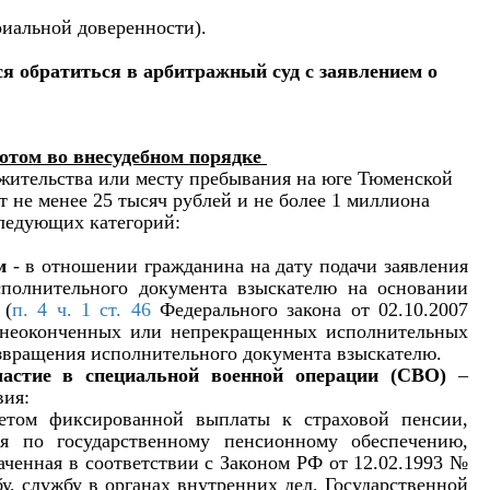
риальной доверенности).
я обратиться в арбитражный суд с заявлением о
отом во внесудебном порядке
 жительства или месту пребывания на юге Тюменской
т не менее 25 тысяч рублей и не более 1 миллиона
ледующих категорий:
м
- в отношении гражданина на дату подачи заявления
сполнительного документа взыскателю на основании
(
п. 4 ч. 1 ст. 46
Федерального закона от 02.10.2007
неоконченных или непрекращенных исполнительных
звращения исполнительного документа взыскателю.
астие в специальной военной операции (СВО)
–
вия:
четом фиксированной выплаты к страховой пенсии,
я по государствен
ному пенсионному обеспечению,
аченная в соответствии с Законом РФ от 12.02.1993 №
, службу в органах внутренних дел, Государственной