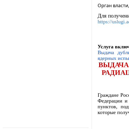
Орган власти
Для получени
https://uslug
Услуга включ
Выдача дубл
ядерных испы
ВЫДАЧА
РАДИА
Граждане Рос
Федерации и 
пунктов, по
которые полу