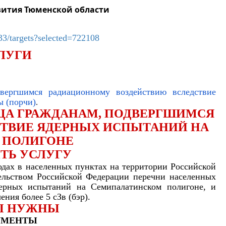
вития Тюменской области
33/targets?selected=722108
ЛУГИ
двергшимся радиационному воздействию вследствие
ы (порчи)
.
ЗЦА ГРАЖДАНАМ, ПОДВЕРГШИМСЯ
ТВИЕ ЯДЕРНЫХ ИСПЫТАНИЙ НА
 ПОЛИГОНЕ
ТЬ УСЛУГУ
одах в населенных пунктах на территории Российской
ельством Российской Федерации перечни населенных
дерных испытаний на Семипалатинском полигоне, и
ия более 5 сЗв (бэр).
Ы НУЖНЫ
КУМЕНТЫ