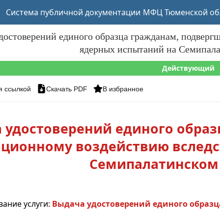
Система публичной документации
МФЦ Тюменской об
достоверений единого образца гражданам, подверг
ядерных испытаний на Семипала
Действующий
я ссылкой
Скачать PDF
В избранное
 удостоверений единого обра
ционному воздействию вследс
Семипалатинском
вание услуги:
Выдача удостоверений единого образ