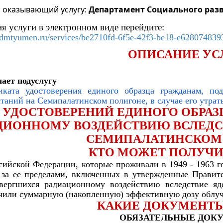
, оказывающий услугу:
Департамент Социального раз
я услуги в электронном виде перейдите:
i.admtyumen.ru/services/be2710fd-6f5e-42f3-be18-e628074839
ОПИСАНИЕ УС
ает подуслугу
иката удостоверения единого образца гражданам, по
таний на Семипалатинском полигоне, в случае его утрат
 УДОСТОВЕРЕНИЙ ЕДИНОГО ОБРА
ЦИОННОМУ ВОЗДЕЙСТВИЮ ВСЛЕДС
СЕМИПАЛАТИНСКОМ
КТО МОЖЕТ ПОЛУЧИ
сийской Федерации, которые проживали в 1949 - 1963 г
за ее пределами, включенных в утвержденные Правит
двергшихся радиационному воздействию вследствие я
чили суммарную (накопленную) эффективную дозу облучен
КАКИЕ ДОКУМЕНТ
ОБЯЗАТЕЛЬНЫЕ ДО