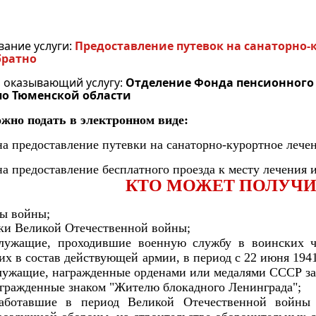
вание услуги:
Предоставление путевок на санаторно-
братно
, оказывающий услугу:
Отделение Фонда пенсионного 
о Тюменской области
ожно подать в электронном виде:
 на предоставление путевки на санаторно-курортное лече
на предоставление бесплатного проезда к месту лечения 
КТО МОЖЕТ ПОЛУЧИ
ы войны;
ки Великой Отечественной войны;
лужащие, проходившие военную службу в воинских ча
х в состав действующей армии, в период с 22 июня 1941 
лужащие, награжденные орденами или медалями СССР за 
агражденные знаком "Жителю блокадного Ленинграда";
аботавшие в период Великой Отечественной войны 