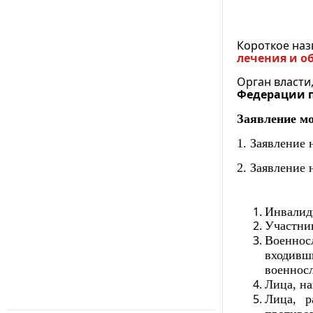
Короткое наз
лечения и о
Орган власти
Федерации п
Заявление м
1. Заявление
2. Заявление 
Инвалид
Участни
Военнос
входивши
военнос
Лица, н
Лица, р